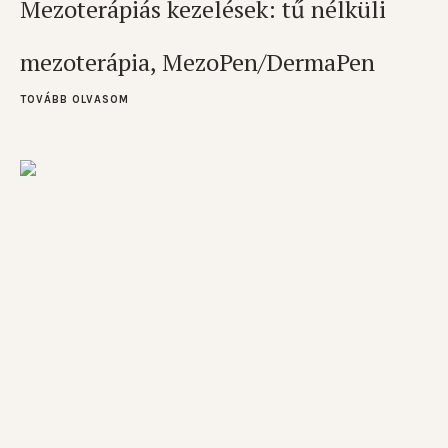
Mezoterápiás kezelések: tű nélküli
mezoterápia, MezoPen/DermaPen
TOVÁBB OLVASOM