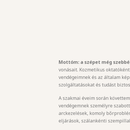
Mottóm: a szépet még szebbé
vonásait. Kozmetikus oktatóként
vendégeimnek és az általam kép
szolgáltatásokat és tudást bizto
A szakmai éveim során követtem 
vendégemnek személyre szabott k
arckezelések, komoly bőrproblém
eljárások, szálankénti szempilla