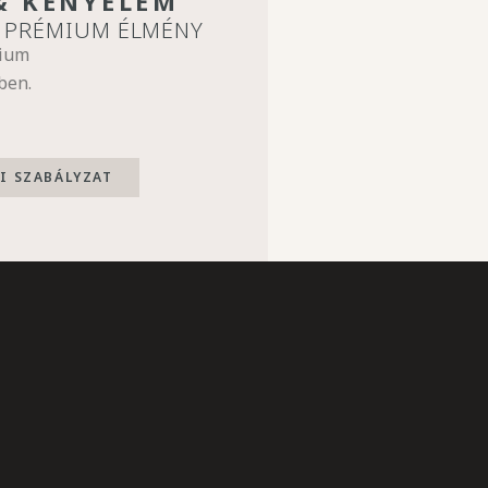
& KÉNYELEM
– PRÉMIUM ÉLMÉNY
mium
ben.
I SZABÁLYZAT