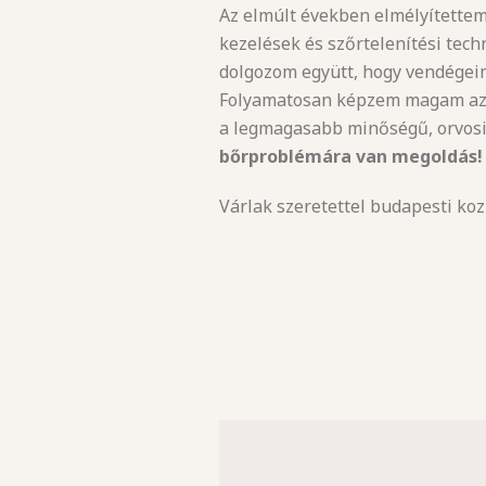
Az elmúlt években elmélyítette
kezelések és szőrtelenítési tec
dolgozom együtt, hogy vendégei
Folyamatosan képzem magam az o
a legmagasabb minőségű, orvosi
bőrproblémára van megoldás!
Várlak szeretettel budapesti koz