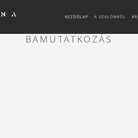
KEZDŐLAP
A SZALONRÓL
ÁR
BAMUTATKOZÁS