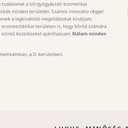
m tudásomat a bőrgyógyászati kozmetikai
hnikák minden területén. Számos innovatív céggel
mnek a legkiválóbb megoldásokat kínáljam.
rvosesztétikai területen is, hogy bőröd számára
 szintű kezeléseket ajánlhassam.
Nálam minden
metikámban, a II. kerületben.