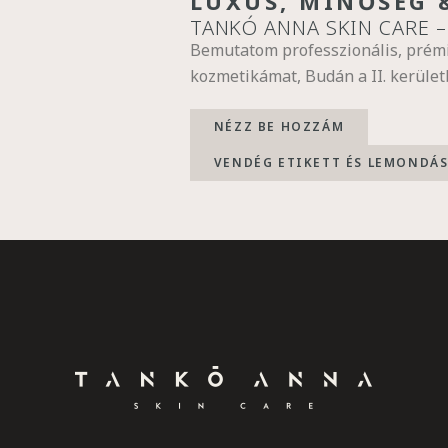
LUXUS, MINŐSÉG 
TANKÓ ANNA SKIN CARE 
Bemutatom professzionális, pré
kozmetikámat, Budán a II. kerület
NÉZZ BE HOZZÁM
VENDÉG ETIKETT ÉS LEMONDÁS