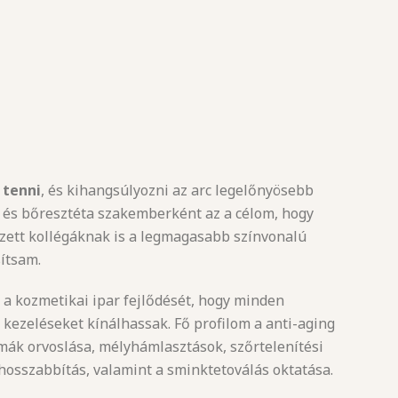
 tenni
, és kihangsúlyozni az arc legelőnyösebb
 és bőresztéta szakemberként az a célom, hogy
zett kollégáknak is a legmagasabb színvonalú
sítsam.
a kozmetikai ipar fejlődését, hogy minden
ezeléseket kínálhassak. Fő profilom a anti-aging
ák orvoslása, mélyhámlasztások, szőrtelenítési
hosszabbítás, valamint a sminktetoválás oktatása.