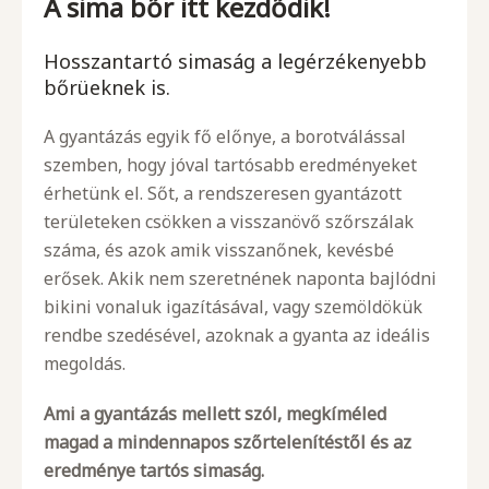
A sima bőr itt kezdődik!
Hosszantartó simaság a legérzékenyebb
bőrüeknek is.
A gyantázás egyik fő előnye, a borotválással
szemben, hogy jóval tartósabb eredményeket
érhetünk el. Sőt, a rendszeresen gyantázott
területeken csökken a visszanövő szőrszálak
száma, és azok amik visszanőnek, kevésbé
erősek. Akik nem szeretnének naponta bajlódni
bikini vonaluk igazításával, vagy szemöldökük
rendbe szedésével, azoknak a gyanta az ideális
megoldás.
Ami a gyantázás mellett szól, megkíméled
magad a mindennapos szőrtelenítéstől és az
eredménye tartós simaság.