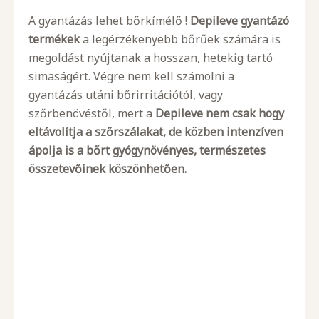
A gyantázás lehet bőrkímélő !
Depileve gyantázó
termékek
a legérzékenyebb bőrűek számára is
megoldást nyújtanak a hosszan, hetekig tartó
simaságért. Végre nem kell számolni a
gyantázás utáni bőrirritációtól, vagy
szőrbenövéstől, mert a
Depileve nem csak hogy
eltávolítja a szőrszálakat, de közben intenzíven
ápolja is a bőrt gyógynövényes, természetes
összetevőinek köszönhetően.
Szőrtelenítés cukorpasztával
Szőrtelenítés gyantával
Nº1 Professzionális gyantarendszerek