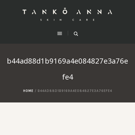
b44ad88d1b9169a4e084827e3a76e
fe4
HOME
/
B44AD88D1B9169A4E084827E3A76EFE4