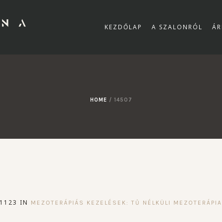
KEZDŐLAP
A SZALONRÓL
ÁR
HOME
/
14507
1123 IN
MEZOTERÁPIÁS KEZELÉSEK: TŰ NÉLKÜLI MEZOTERÁPI