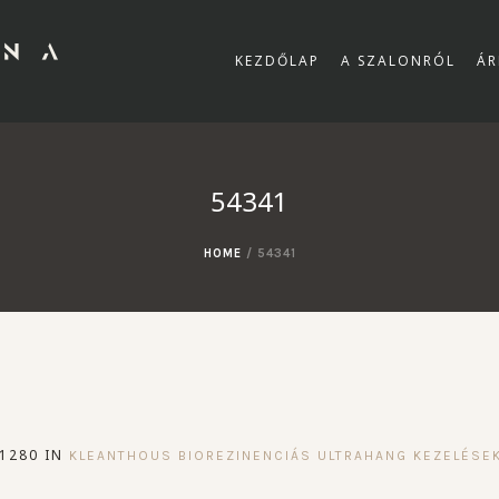
KEZDŐLAP
A SZALONRÓL
ÁR
54341
HOME
/
54341
1280 IN
KLEANTHOUS BIOREZINENCIÁS ULTRAHANG KEZELÉSE