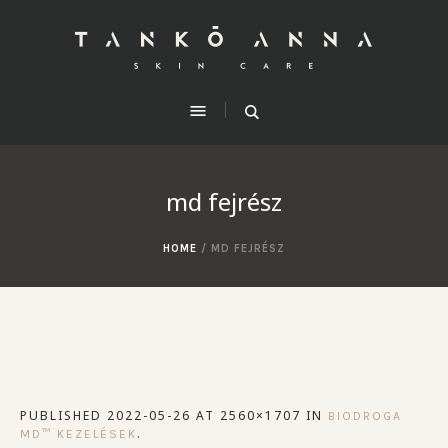
md fejrész
HOME
/
MD FEJRÉSZ
PUBLISHED
2022-05-26
AT 2560×1707 IN
BIODROGA
.
MD™ KEZELÉSEK