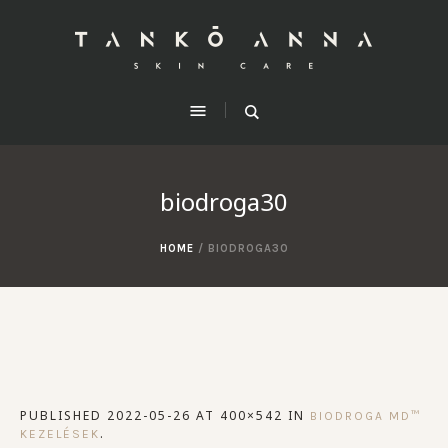
biodroga30
HOME
/
BIODROGA30
PUBLISHED
2022-05-26
AT 400×542 IN
BIODROGA MD™
.
KEZELÉSEK