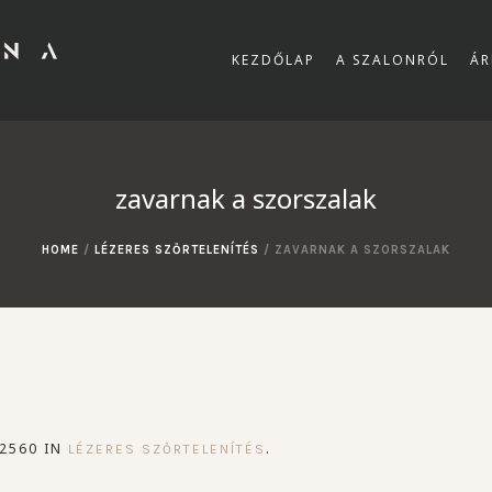
KEZDŐLAP
A SZALONRÓL
ÁR
zavarnak a szorszalak
HOME
/
LÉZERES SZŐRTELENÍTÉS
/
ZAVARNAK A SZORSZALAK
2560 IN
.
LÉZERES SZŐRTELENÍTÉS