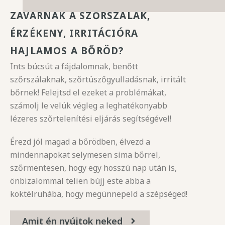
ZAVARNAK A SZŐRSZÁLAK,
ÉRZÉKENY, IRRITÁCIÓRA
HAJLAMOS A BŐRÖD?
Ints búcsút a fájdalomnak, benőtt
szőrszálaknak, szőrtüszőgyulladásnak, irritált
bőrnek! Felejtsd el ezeket a problémákat,
számolj le velük végleg a leghatékonyabb
lézeres szőrtelenítési eljárás segítségével!
Érezd jól magad a bőrödben, élvezd a
mindennapokat selymesen sima bőrrel,
szőrmentesen, hogy egy hosszú nap után is,
önbizalommal telien bújj este abba a
koktélruhába, hogy megünnepeld a szépséged!
Amit én nyújtok neked