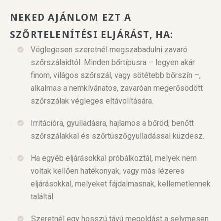
NEKED AJÁNLOM EZT A
SZŐRTELENÍTÉSI ELJÁRÁST, HA:
Véglegesen szeretnél megszabadulni zavaró
szőrszálaidtól. Minden bőrtípusra – legyen akár
finom, világos szőrszál, vagy sötétebb bőrszín –,
alkalmas a nemkívánatos, zavaróan megerősödött
szőrszálak végleges eltávolítására.​
Irritációra, gyulladásra, hajlamos a bőröd, benőtt
szőrszálakkal és szőrtüszőgyulladással küzdesz.
Ha egyéb eljárásokkal próbálkoztál, melyek nem
voltak kellően hatékonyak, vagy más lézeres
eljárásokkal, melyeket fájdalmasnak, kellemetlennek
találtál.
Szeretnél egy hosszú távú megoldást a selymesen