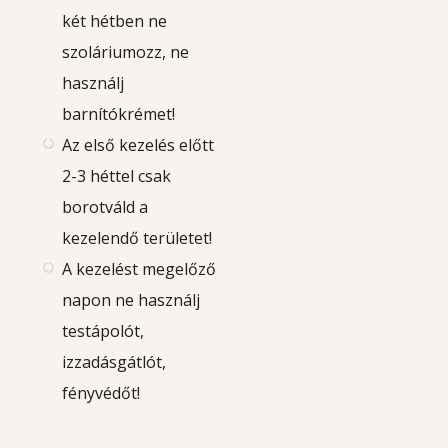
két hétben ne
szoláriumozz, ne
használj
barnítókrémet!
Az első kezelés előtt
2-3 héttel csak
borotváld a
kezelendő területet!
A kezelést megelőző
napon ne használj
testápolót,
izzadásgátlót,
fényvédőt!