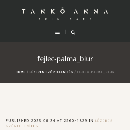
fejlec-palma_blur
HOME
/
LÉZERES SZŐRTELENÍTÉS
/
FEJLEC-PALMA_BLUR
PUBLISHED
2023-06-24
AT 2560×1829 IN
LÉZERES
.
SZŐRTELENÍTÉS