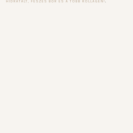
.
HIDRATÁLT, FESZES BŐR ÉS A TÖBB KOLLAGÉN!