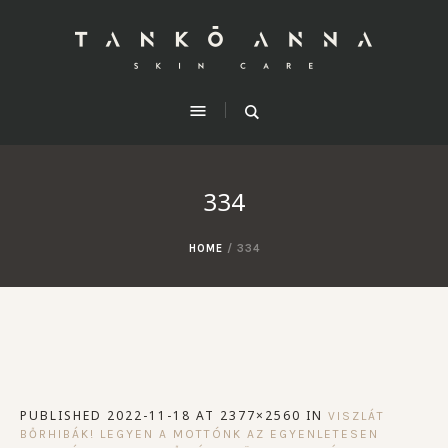
334
HOME
/
334
PUBLISHED
2022-11-18
AT 2377×2560 IN
VISZLÁT
BŐRHIBÁK! LEGYEN A MOTTÓNK AZ EGYENLETESEN