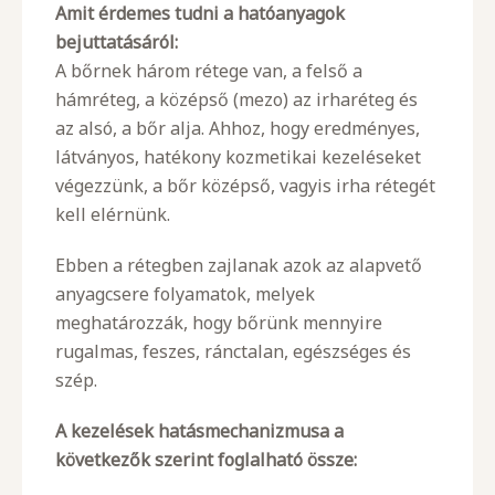
Amit érdemes tudni a hatóanyagok
bejuttatásáról:
A bőrnek három rétege van, a felső a
hámréteg, a középső (mezo) az irharéteg és
az alsó, a bőr alja. Ahhoz, hogy eredményes,
látványos, hatékony kozmetikai kezeléseket
végezzünk, a bőr középső, vagyis irha rétegét
kell elérnünk.
Ebben a rétegben zajlanak azok az alapvető
anyagcsere folyamatok, melyek
meghatározzák, hogy bőrünk mennyire
rugalmas, feszes, ránctalan, egészséges és
szép.
A kezel
é
sek hat
ásmechanizmusa a
k
ö
vetkezők szerint foglalható össze: