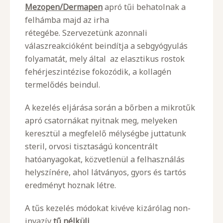
Mezopen/Dermapen
apró tűi behatolnak a
felhámba majd az irha
rétegébe. Szervezetünk azonnali
válaszreakcióként beindítja a sebgyógyulás
folyamatát, mely által az elasztikus rostok
fehérjeszintézise fokozódik, a kollagén
termelődés beindul.
A kezelés eljárása során a bőrben a mikrotűk
apró csatornákat nyitnak meg, melyeken
keresztül a megfelelő mélységbe juttatunk
steril, orvosi tisztaságú koncentrált
hatóanyagokat, közvetlenül a felhasználás
helyszínére, ahol látványos, gyors és tartós
eredményt hoznak létre.
A tűs kezelés módokat kivéve kizárólag non-
invazív
tű nélküli