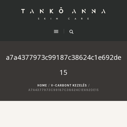
a7a4377973c99187c38624c1e692de
15
HOME
/
V-CARBONT KEZELÉS
/
A7A4377973C99187C38624C1E692DE15