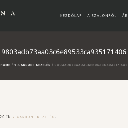
KEZDŐLAP
A SZALONRÓL
ÁR
9803adb73aa03c6e89533ca935171406
HOME
/
V-CARBONT KEZELÉS
/
9803ADB73AA03C6E89533CA935171406
20 IN
.
V-CARBONT KEZELÉS