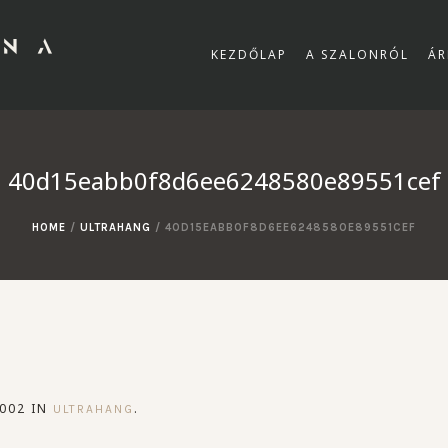
KEZDŐLAP
A SZALONRÓL
ÁR
40d15eabb0f8d6ee6248580e89551cef
HOME
/
ULTRAHANG
/
40D15EABB0F8D6EE6248580E89551CEF
002 IN
.
ULTRAHANG