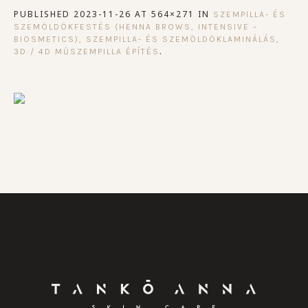
PUBLISHED
2023-11-26
AT 564×271 IN
SZEMPILLA- ÉS
SZEMÖLDÖKFESTÉS (HENNA BROWS, INTENSIVE –
BIOSMETICS), SZEMPILLA- ÉS SZEMÖLDÖKLAMINÁLÁS,
.
3D / 4D MŰSZEMPILLA ÉPÍTÉS