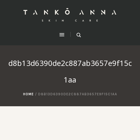
d8b13d6390de2c887ab3657e9f15c
1aa
HOME
/
D8B13D6390DE2C887AB3657E9F15C1AA