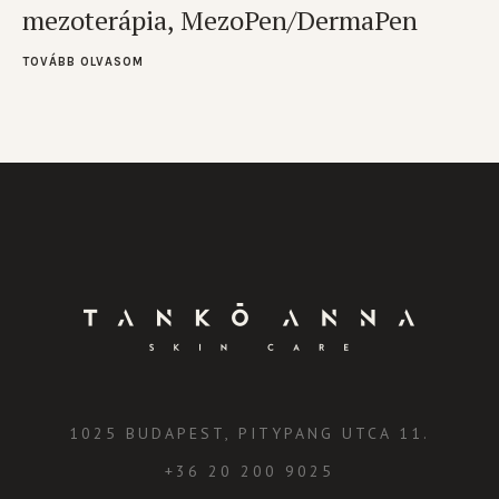
mezoterápia, MezoPen/DermaPen
TOVÁBB OLVASOM
1025 BUDAPEST, PITYPANG UTCA 11.
+36 20 200 9025