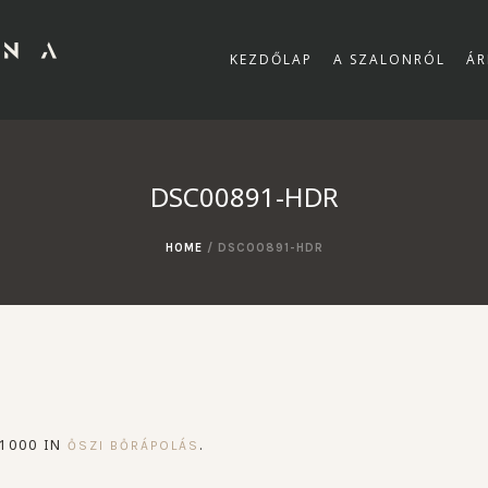
KEZDŐLAP
A SZALONRÓL
ÁR
DSC00891-HDR
HOME
/
DSC00891-HDR
1000 IN
.
ŐSZI BŐRÁPOLÁS