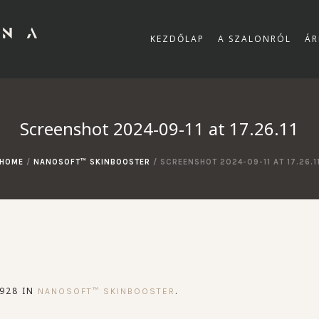
KEZDŐLAP
A SZALONRÓL
ÁR
Screenshot 2024-09-11 at 17.26.11
HOME
/
NANOSOFT™ SKINBOOSTER
/
SCREENSHOT 2024-09-11 AT 17.26.1
928 IN
.
NANOSOFT™ SKINBOOSTER