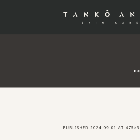
HO
PUBLISHED
2024-09-01
AT 475×3