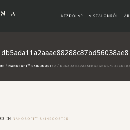
KEZDŐLAP
A SZALONRÓL
ÁR
db5ada11a2aaae88288c87bd56038ae8
ME
/
NANOSOFT™ SKINBOOSTER
/
DB5ADA11A2AAAE88288C87BD56038
33 IN
.
NANOSOFT™ SKINBOOSTER