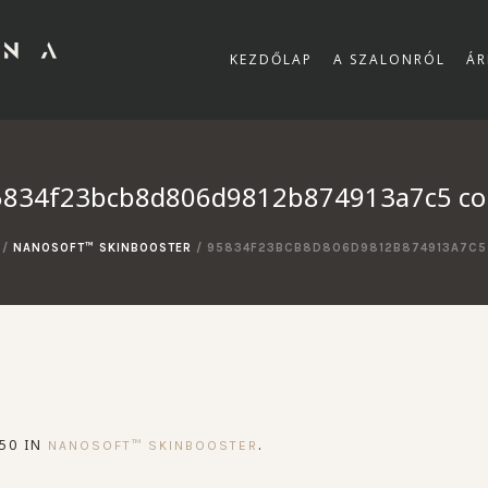
KEZDŐLAP
A SZALONRÓL
ÁR
5834f23bcb8d806d9812b874913a7c5 co
/
NANOSOFT™ SKINBOOSTER
/
95834F23BCB8D806D9812B874913A7C5
50 IN
.
NANOSOFT™ SKINBOOSTER