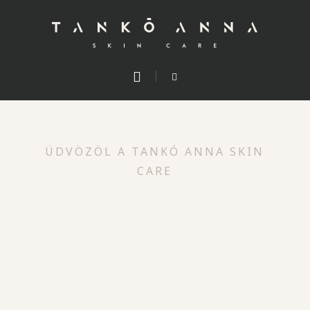
ÜDVÖZÖL A TANKÓ ANNA SKIN
CARE
„A valódi elegancia
mindenben ott van, főleg
azokban a dolgokban,
amik nem kérkednek vele.”