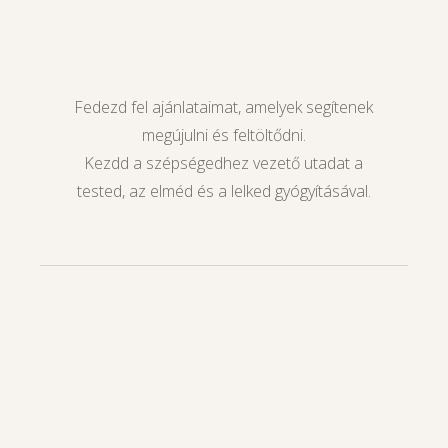
Christian Dior
Fedezd fel ajánlataimat, amelyek segítenek
megújulni és feltöltődni.
Kezdd a szépségedhez vezető utadat a
tested, az elméd és a lelked gyógyításával.
Luxus, minőség &
kényelem professzionális,