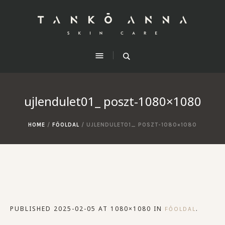
ujlendulet01_ poszt-1080×1080
HOME
/
FŐOLDAL
/
UJLENDULET01_ POSZT-1080×1080
PUBLISHED
2025-02-05
AT 1080×1080 IN
.
FŐOLDAL