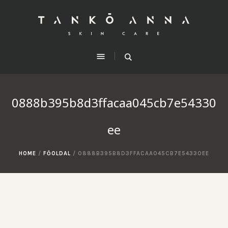
0888b395b8d3ffacaa045cb7e54330
ee
HOME
/
FŐOLDAL
/
0888B395B8D3FFACAA045CB7E54330EE