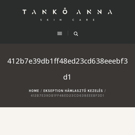
412b7e39db1ff48ed23cd638eeebf3
d1
HOME
/
EKSEPTION HÁMLASZTÓ KEZELÉS
/
412B7E39DB1FF48ED23CD638EEEBF3D1