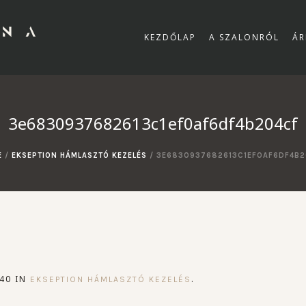
KEZDŐLAP
A SZALONRÓL
ÁR
3e6830937682613c1ef0af6df4b204cf
E
/
EKSEPTION HÁMLASZTÓ KEZELÉS
/
3E6830937682613C1EF0AF6DF4B2
40 IN
.
EKSEPTION HÁMLASZTÓ KEZELÉS