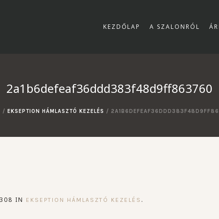
KEZDŐLAP
A SZALONRÓL
ÁR
2a1b6defeaf36ddd383f48d9ff863760
E
/
EKSEPTION HÁMLASZTÓ KEZELÉS
/
2A1B6DEFEAF36DDD383F48D9FF8
308 IN
.
EKSEPTION HÁMLASZTÓ KEZELÉS