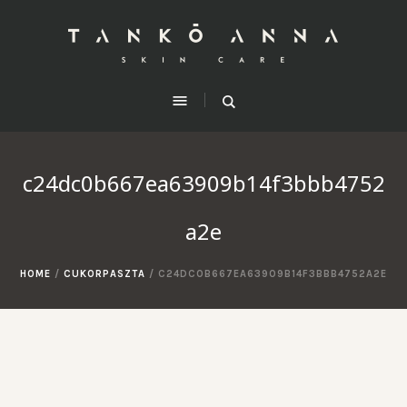
c24dc0b667ea63909b14f3bbb4752
a2e
HOME
/
CUKORPASZTA
/
C24DC0B667EA63909B14F3BBB4752A2E